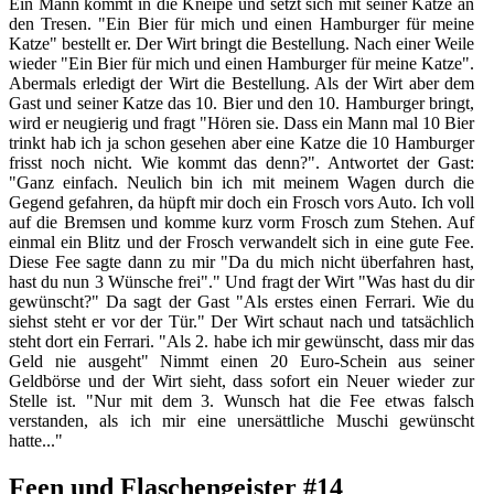
Ein Mann kommt in die Kneipe und setzt sich mit seiner Katze an
den Tresen. "Ein Bier für mich und einen Hamburger für meine
Katze" bestellt er. Der Wirt bringt die Bestellung. Nach einer Weile
wieder "Ein Bier für mich und einen Hamburger für meine Katze".
Abermals erledigt der Wirt die Bestellung. Als der Wirt aber dem
Gast und seiner Katze das 10. Bier und den 10. Hamburger bringt,
wird er neugierig und fragt "Hören sie. Dass ein Mann mal 10 Bier
trinkt hab ich ja schon gesehen aber eine Katze die 10 Hamburger
frisst noch nicht. Wie kommt das denn?". Antwortet der Gast:
"Ganz einfach. Neulich bin ich mit meinem Wagen durch die
Gegend gefahren, da hüpft mir doch ein Frosch vors Auto. Ich voll
auf die Bremsen und komme kurz vorm Frosch zum Stehen. Auf
einmal ein Blitz und der Frosch verwandelt sich in eine gute Fee.
Diese Fee sagte dann zu mir "Da du mich nicht überfahren hast,
hast du nun 3 Wünsche frei"." Und fragt der Wirt "Was hast du dir
gewünscht?" Da sagt der Gast "Als erstes einen Ferrari. Wie du
siehst steht er vor der Tür." Der Wirt schaut nach und tatsächlich
steht dort ein Ferrari. "Als 2. habe ich mir gewünscht, dass mir das
Geld nie ausgeht" Nimmt einen 20 Euro-Schein aus seiner
Geldbörse und der Wirt sieht, dass sofort ein Neuer wieder zur
Stelle ist. "Nur mit dem 3. Wunsch hat die Fee etwas falsch
verstanden, als ich mir eine unersättliche Muschi gewünscht
hatte..."
Feen und Flaschengeister #14