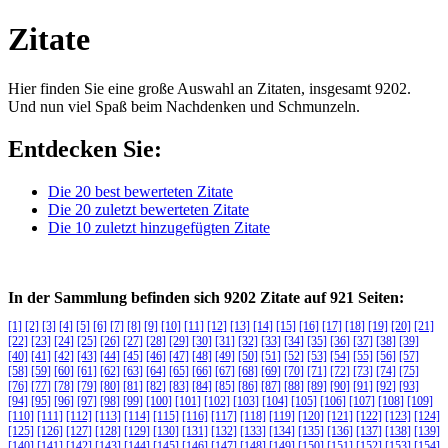
Zitate
Hier finden Sie eine große Auswahl an Zitaten, insgesamt 9202.
Und nun viel Spaß beim Nachdenken und Schmunzeln.
Entdecken Sie:
Die 20 best bewerteten Zitate
Die 20 zuletzt bewerteten Zitate
Die 10 zuletzt hinzugefügten Zitate
In der Sammlung befinden sich 9202 Zitate auf 921 Seiten:
[1]
[2]
[3]
[4]
[5]
[6]
[7]
[8]
[9]
[10]
[11]
[12]
[13]
[14]
[15]
[16]
[17]
[18]
[19]
[20]
[21]
[22]
[23]
[24]
[25]
[26]
[27]
[28]
[29]
[30]
[31]
[32]
[33]
[34]
[35]
[36]
[37]
[38]
[39]
[40]
[41]
[42]
[43]
[44]
[45]
[46]
[47]
[48]
[49]
[50]
[51]
[52]
[53]
[54]
[55]
[56]
[57]
[58]
[59]
[60]
[61]
[62]
[63]
[64]
[65]
[66]
[67]
[68]
[69]
[70]
[71]
[72]
[73]
[74]
[75]
[76]
[77]
[78]
[79]
[80]
[81]
[82]
[83]
[84]
[85]
[86]
[87]
[88]
[89]
[90]
[91]
[92]
[93]
[94]
[95]
[96]
[97]
[98]
[99]
[100]
[101]
[102]
[103]
[104]
[105]
[106]
[107]
[108]
[109]
[110]
[111]
[112]
[113]
[114]
[115]
[116]
[117]
[118]
[119]
[120]
[121]
[122]
[123]
[124]
[125]
[126]
[127]
[128]
[129]
[130]
[131]
[132]
[133]
[134]
[135]
[136]
[137]
[138]
[139]
[140]
[141]
[142]
[143]
[144]
[145]
[146]
[147]
[148]
[149]
[150]
[151]
[152]
[153]
[154]